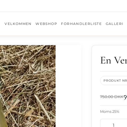
 ✓ NUL MELLEMLED
VELKOMMEN
WEBSHOP
FORHANDLERLISTE
GALLERI
STEDGÅRD
En Ver
SØG
PRODUKT NR
men
5
750.00 DKK
p
Moms 25%
erliste