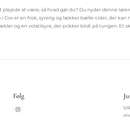
et plejede at være, så hvad gør du? Du nyder denne lækr
Cox er en frisk, syrerig og lækker bælle-cider, der kan n
e æbler og en volatilsyre, der prikker blidt på tungen. E
Følg
Ju
Vi
All