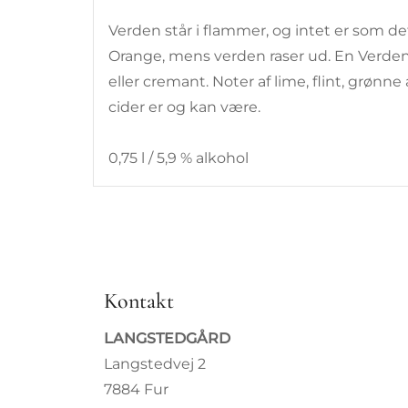
Verden står i flammer, og intet er som d
Orange, mens verden raser ud. En Verden i 
eller cremant. Noter af lime, flint, grønn
cider er og kan være.
0,75 l / 5,9 % alkohol
Kontakt
LANGSTEDGÅRD
Langstedvej 2
7884 Fur