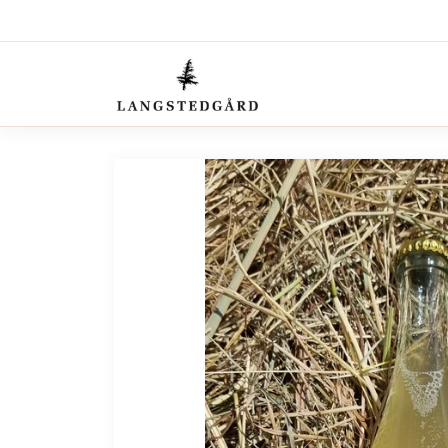
✓ SIKKER BETALING ✓ 1-5 DAGES LEVERING
LANG
Velkom
Websho
Forhandl