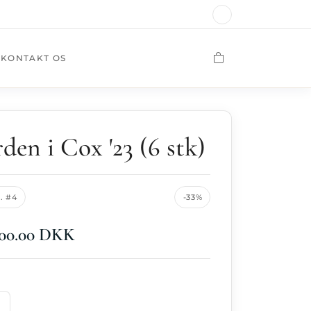
KONTAKT OS
den i Cox '23 (6 stk)
. #4
-33%
00.00 DKK
LÆG I KURV